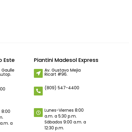
 Este
Piantini Madesol Express
 Gaulle
Av. Gustavo Mejia
Autop.
Ricart #96.
(809) 547-4400
400
Lunes-Viernes 8:00
 8:00
a.m. a 5:30 p.m.
m.
Sábados 9:00 a.m. a
a.m. a
12:30 p.m.