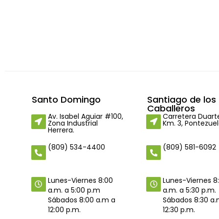
Santo Domingo
Santiago de los
Caballeros
Av. Isabel Aguiar #100,
Carretera Duart
Zona Industrial
Km. 3, Pontezuel
Herrera.
(809) 534-4400
(809) 581-6092
Lunes-Viernes 8
Lunes-Viernes 8:00
a.m. a 5:30 p.m.
a.m. a 5:00 p.m
Sábados 8:30 a.
Sábados 8:00 a.m a
12:30 p.m.
12:00 p.m.