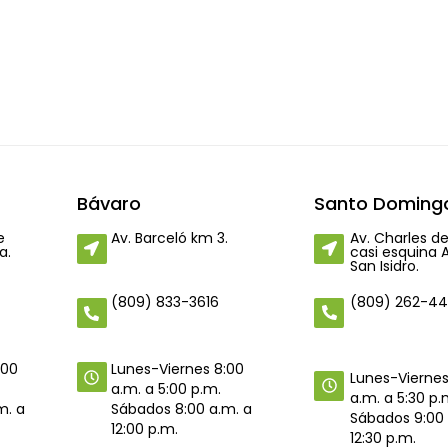
Bávaro
Santo Domingo
e
Av. Barceló km 3.
Av. Charles de
a.
casi esquina 
San Isidro.
(809) 262-4
(809) 833-3616
:00
Lunes-Viernes 8:00
Lunes-Viernes
a.m. a 5:00 p.m.
a.m. a 5:30 p.
m. a
Sábados 8:00 a.m. a
Sábados 9:00 
12:00 p.m.
12:30 p.m.