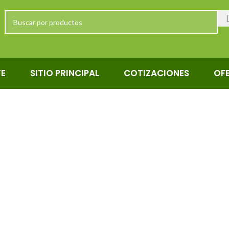
TE
SITIO PRINCIPAL
COTIZACIONES
OF
1x12x10
Categories
ERRETERÍA
MADERA
METALES Y ALUMINIO
OTROS
OTROS PANELES
PISO
PUERTAS
TECHLAM
VIDRIO PARA VENTANAS