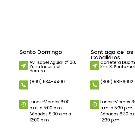
Santo Domingo
Santiago de los
Caballeros
Av. Isabel Aguiar #100,
Carretera Duart
Zona Industrial
Km. 3, Pontezuel
Herrera.
(809) 534-4400
(809) 581-6092
Lunes-Viernes 8
Lunes-Viernes 8:00
a.m. a 5:30 p.m.
a.m. a 5:00 p.m
Sábados 8:30 a.
Sábados 8:00 a.m a
12:30 p.m.
12:00 p.m.