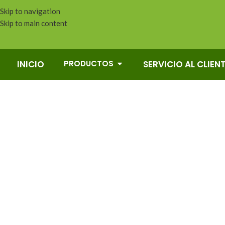
Skip to navigation
Skip to main content
PRODUCTOS
INICIO
SERVICIO AL CLIEN
1
SIN CATEGORIA
BAÑOS
COCINAS
COVERLAM
DECORACIÓ
PRODUCTOS 