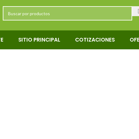
TE
SITIO PRINCIPAL
COTIZACIONES
OF
x6x10 Clavot
N Y HOGAR
FERRETERÍA
MADERA
METALES Y ALUMINIO
OTROS
OT
EN LIQUIDACIÓN
PUERTAS
TECHLAM
VIDRIO PARA VENTANAS