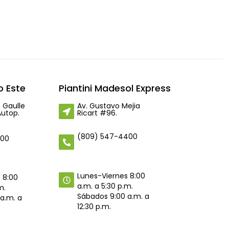
 Este
Piantini Madesol Express
 Gaulle
Av. Gustavo Mejia
Autop.
Ricart #96.
(809) 547-4400
400
Lunes-Viernes 8:00
 8:00
a.m. a 5:30 p.m.
m.
Sábados 9:00 a.m. a
a.m. a
12:30 p.m.