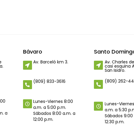
Bávaro
Santo Domingo
e
Av. Barceló km 3.
Av. Charles de
a.
casi esquina 
San Isidro.
(809) 262-4
(809) 833-3616
:00
Lunes-Viernes 8:00
Lunes-Viernes
a.m. a 5:00 p.m.
a.m. a 5:30 p.
m. a
Sábados 8:00 a.m. a
Sábados 9:00 
12:00 p.m.
12:30 p.m.