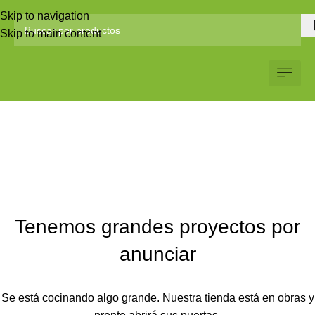
Skip to navigation
Skip to main content
1x6x12 M/H Liso
Servicio al Client
Web Corp
Solicitar Co
Categories
Tenemos grandes proyectos por
anunciar
Se está cocinando algo grande. Nuestra tienda está en obras y