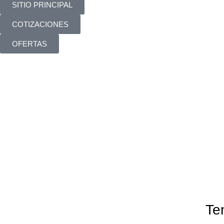
SITIO PRINCIPAL
COTIZACIONES
OFERTAS
2x6x2
Categories
SIN CATEGORIA
BAÑOS
COCINAS
COVERLAM
DECORACIÓN Y HOGAR
F
TECHLAM
VIDRIO PARA VENTANAS
Te