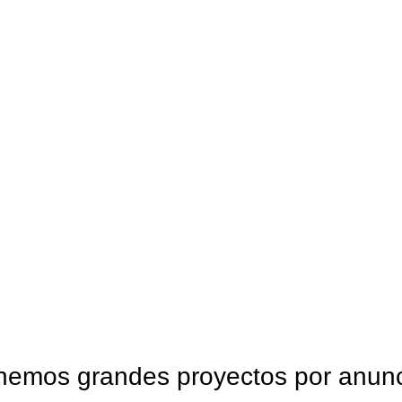
ERRETERÍA
MADERA
METALES Y ALUMINIO
OTROS
OTROS PANELES
PIS
nemos grandes proyectos por anunc