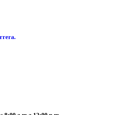
rrera.
s 8:00 a.m a 12:00 p.m.