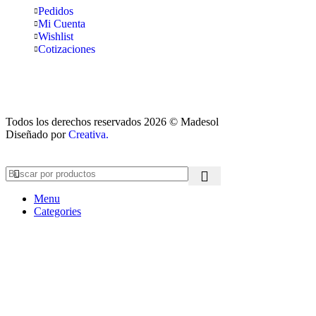
Pedidos
Mi Cuenta
Wishlist
Cotizaciones
Todos los derechos reservados 2026 © Madesol
Diseñado por
Creativa.
Menu
Categories
Set your categories menu in Header builder -> Mobile -> Mobile
menu element -> Show/Hide -> Choose menu
Inicio
Nosotros
Productos
Madera