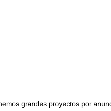
ERRETERÍA
MADERA
METALES Y ALUMINIO
OTROS
OTROS PANELES
PIS
nemos grandes proyectos por anunc