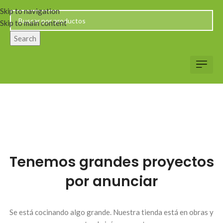
Skip to navigation
Skip to main content
Search
Servicio al Client
Web Corp
Solicitar Co
Tenemos grandes proyectos
por anunciar
Se está cocinando algo grande. Nuestra tienda está en obras y