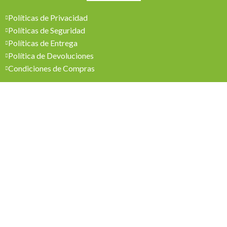
Políticas de Privacidad
Políticas de Seguridad
Políticas de Entrega
Política de Devoluciones
Condiciones de Compras
Mi Cuenta
Pedidos
Mi Cuenta
Wishlist
Cotizaciones
Todos los derechos reservados 2026 © Madesol
Diseñado por
Creativa.