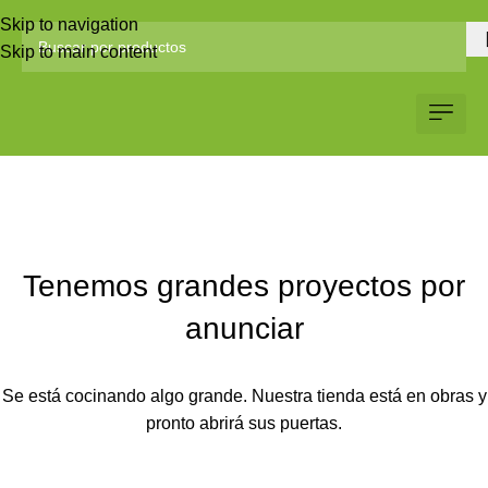
Skip to navigation
Skip to main content
Servicio al Client
Web Corp
Solicitar Co
Tenemos grandes proyectos por
anunciar
Se está cocinando algo grande. Nuestra tienda está en obras y
pronto abrirá sus puertas.