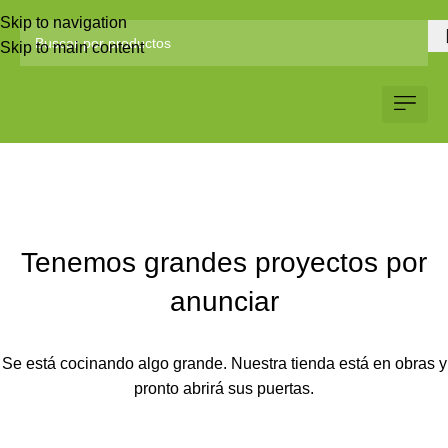
Skip to navigation
Skip to main content
Servicio al Client
Web Corp
Solicitar Co
Tenemos grandes proyectos por
anunciar
Se está cocinando algo grande. Nuestra tienda está en obras y
pronto abrirá sus puertas.