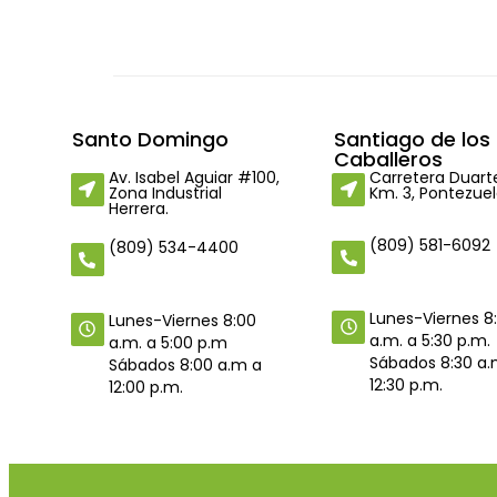
Santo Domingo
Santiago de los
Caballeros
Av. Isabel Aguiar #100,
Carretera Duart
Zona Industrial
Km. 3, Pontezuel
Herrera.
(809) 581-6092
(809) 534-4400
Lunes-Viernes 8
Lunes-Viernes 8:00
a.m. a 5:30 p.m.
a.m. a 5:00 p.m
Sábados 8:30 a.
Sábados 8:00 a.m a
12:30 p.m.
12:00 p.m.