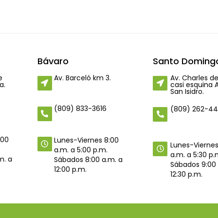
Bávaro
Santo Domingo
e
Av. Barceló km 3.
Av. Charles de
a.
casi esquina 
San Isidro.
(809) 833-3616
(809) 262-4
:00
Lunes-Viernes 8:00
Lunes-Viernes
a.m. a 5:00 p.m.
a.m. a 5:30 p.
m. a
Sábados 8:00 a.m. a
Sábados 9:00 
12:00 p.m.
12:30 p.m.