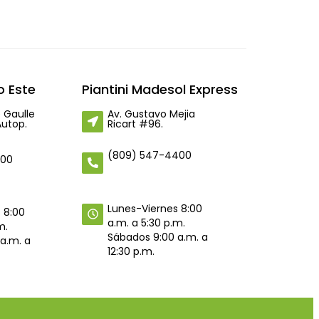
 Este
Piantini Madesol Express
 Gaulle
Av. Gustavo Mejia
Autop.
Ricart #96.
(809) 547-4400
400
Lunes-Viernes 8:00
 8:00
a.m. a 5:30 p.m.
m.
Sábados 9:00 a.m. a
a.m. a
12:30 p.m.