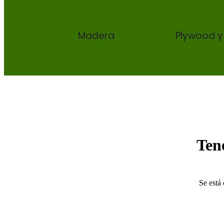
Madera
Plywood y
Ten
Se está 