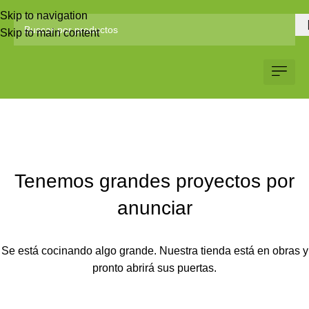
Skip to navigation
Skip to main content
Servicio al Client
Web Corp
Solicitar Co
Tenemos grandes proyectos por
anunciar
Se está cocinando algo grande. Nuestra tienda está en obras y
pronto abrirá sus puertas.