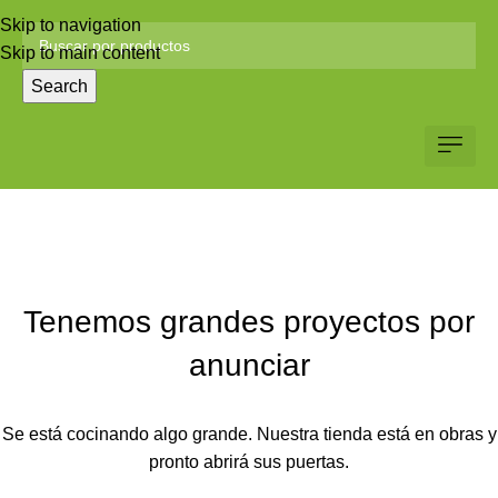
Skip to navigation
Skip to main content
Search
Servicio al Client
Web Corp
Solicitar Co
Tenemos grandes proyectos por
anunciar
Se está cocinando algo grande. Nuestra tienda está en obras y
pronto abrirá sus puertas.