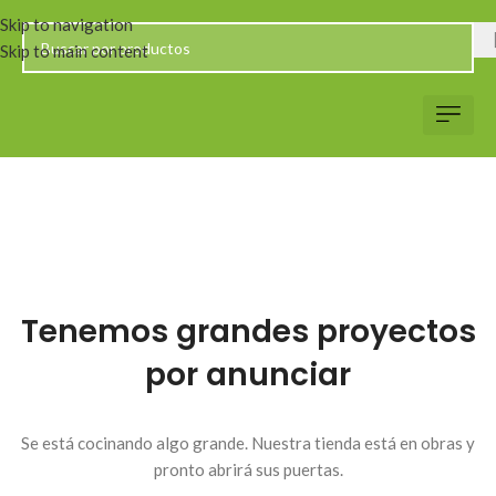
Skip to navigation
Skip to main content
Servicio al Client
Web Corp
Solicitar Co
Tenemos grandes proyectos
por anunciar
Se está cocinando algo grande. Nuestra tienda está en obras y
pronto abrirá sus puertas.