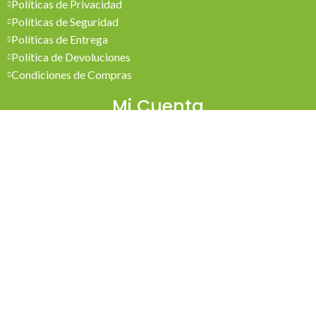
Políticas de Privacidad
Políticas de Seguridad
Políticas de Entrega
Política de Devoluciones
Condiciones de Compras
Mi Cuenta
Pedidos
Mi Cuenta
Wishlist
Cotizaciones
Todos los derechos reservados 2026 © Madesol
Diseñado por
Creativa.