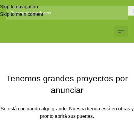
Skip to navigation
Skip to main content
Servicio al Client
Web Corp
Solicitar Co
Tenemos grandes proyectos por
anunciar
Se está cocinando algo grande. Nuestra tienda está en obras y
pronto abrirá sus puertas.