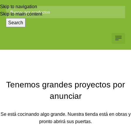
Skip to navigation
Skip to main content
Search
Servicio al Client
Web Corp
Solicitar Co
Tenemos grandes proyectos por
anunciar
Se está cocinando algo grande. Nuestra tienda está en obras y
pronto abrirá sus puertas.