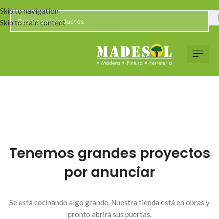
Skip to navigation
Skip to main content
Servicio al Client
Web Corp
Solicitar Co
Tenemos grandes proyectos
por anunciar
Se está cocinando algo grande. Nuestra tienda está en obras y
pronto abrirá sus puertas.