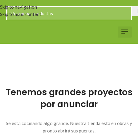
Skip to navigation
Skip to main content
Servicio al Client
Web Corp
Solicitar Co
Tenemos grandes proyectos
por anunciar
Se está cocinando algo grande. Nuestra tienda está en obras y
pronto abrirá sus puertas.