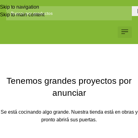
Skip to navigation
Skip to main content
Servicio al Client
Web Corp
Solicitar Co
Tenemos grandes proyectos por
anunciar
Se está cocinando algo grande. Nuestra tienda está en obras y
pronto abrirá sus puertas.