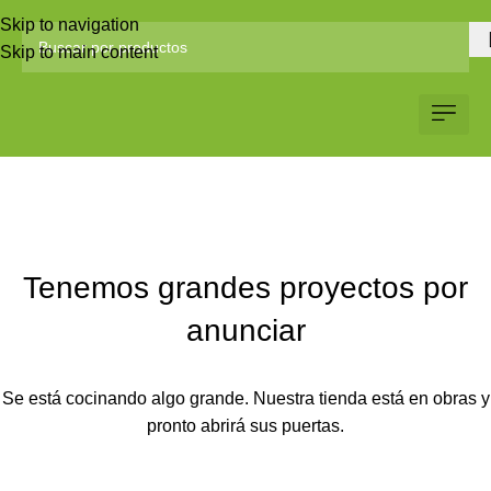
Skip to navigation
Skip to main content
Servicio al Client
Web Corp
Solicitar Co
Tenemos grandes proyectos por
anunciar
Se está cocinando algo grande. Nuestra tienda está en obras y
pronto abrirá sus puertas.