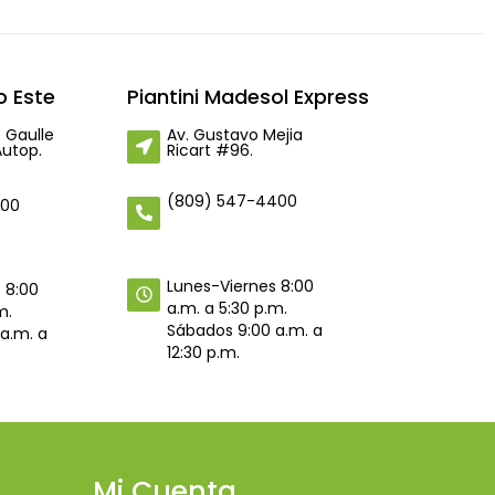
 Este
Piantini Madesol Express
 Gaulle
Av. Gustavo Mejia
Autop.
Ricart #96.
(809) 547-4400
400
Lunes-Viernes 8:00
 8:00
a.m. a 5:30 p.m.
m.
Sábados 9:00 a.m. a
a.m. a
12:30 p.m.
Mi Cuenta