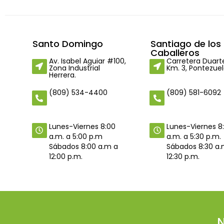
Santo Domingo
Santiago de los
Caballeros
Av. Isabel Aguiar #100,
Carretera Duart
Zona Industrial
Km. 3, Pontezuel
Herrera.
(809) 534-4400
(809) 581-6092
Lunes-Viernes 8
Lunes-Viernes 8:00
a.m. a 5:30 p.m.
a.m. a 5:00 p.m
Sábados 8:30 a.
Sábados 8:00 a.m a
12:30 p.m.
12:00 p.m.
N