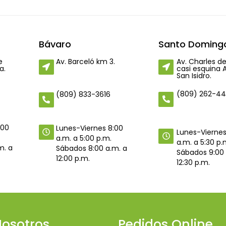
Bávaro
Santo Domingo
e
Av. Barceló km 3.
Av. Charles de
a.
casi esquina 
San Isidro.
(809) 262-4
(809) 833-3616
:00
Lunes-Viernes 8:00
Lunes-Viernes
a.m. a 5:00 p.m.
a.m. a 5:30 p.
m. a
Sábados 8:00 a.m. a
Sábados 9:00 
12:00 p.m.
12:30 p.m.
osotros
Pedidos Online