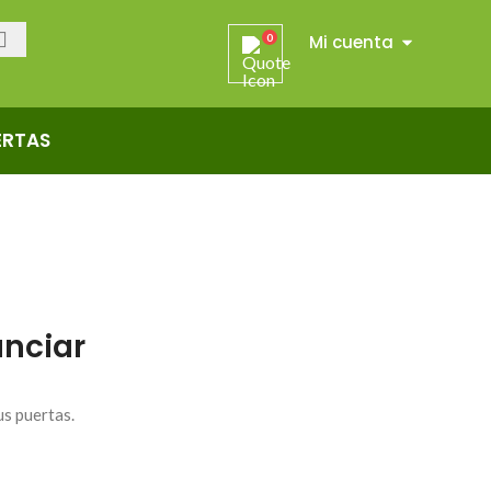
Mi cuenta
0
ERTAS
nciar
us puertas.