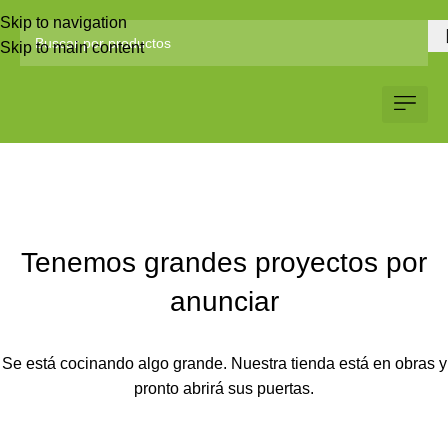
Skip to navigation
Skip to main content
Servicio al Client
Web Corp
Solicitar Co
Tenemos grandes proyectos por
anunciar
Se está cocinando algo grande. Nuestra tienda está en obras y
pronto abrirá sus puertas.