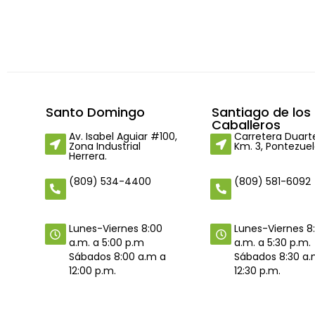
Santo Domingo
Santiago de los
Caballeros
Av. Isabel Aguiar #100,
Carretera Duart
Zona Industrial
Km. 3, Pontezuel
Herrera.
(809) 534-4400
(809) 581-6092
Lunes-Viernes 8
Lunes-Viernes 8:00
a.m. a 5:30 p.m.
a.m. a 5:00 p.m
Sábados 8:30 a.
Sábados 8:00 a.m a
12:30 p.m.
12:00 p.m.