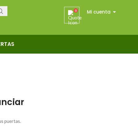
Mi cuenta
0
ERTAS
nciar
us puertas.