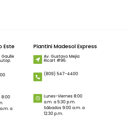
 Este
Piantini Madesol Express
 Gaulle
Av. Gustavo Mejia
Autop.
Ricart #96.
(809) 547-4400
400
Lunes-Viernes 8:00
 8:00
a.m. a 5:30 p.m.
m.
Sábados 9:00 a.m. a
a.m. a
12:30 p.m.