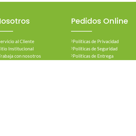
osotros
Pedidos Online
ervicio al Cliente
Políticas de Privacidad
itio Institucional
Políticas de Seguridad
Trabaja con nosotros
Políticas de Entrega
Política de Devoluciones
Condiciones de Compras