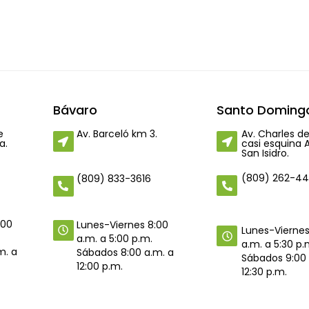
Bávaro
Santo Domingo
e
Av. Barceló km 3.
Av. Charles de
a.
casi esquina 
San Isidro.
(809) 262-4
(809) 833-3616
:00
Lunes-Viernes 8:00
Lunes-Viernes
a.m. a 5:00 p.m.
a.m. a 5:30 p.
m. a
Sábados 8:00 a.m. a
Sábados 9:00 
12:00 p.m.
12:30 p.m.