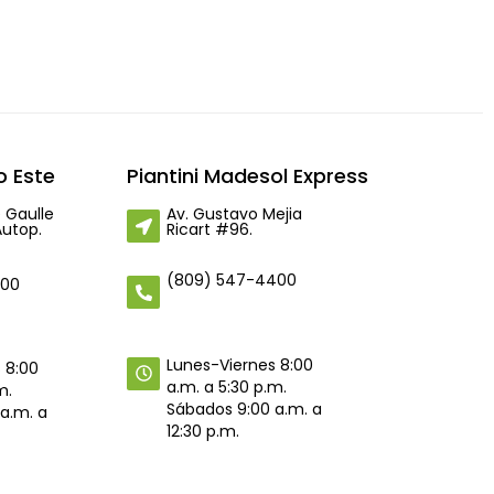
 Este
Piantini Madesol Express
 Gaulle
Av. Gustavo Mejia
Autop.
Ricart #96.
(809) 547-4400
400
Lunes-Viernes 8:00
 8:00
a.m. a 5:30 p.m.
m.
Sábados 9:00 a.m. a
a.m. a
12:30 p.m.