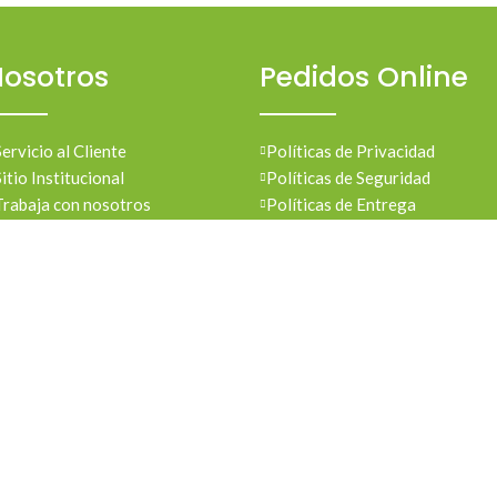
osotros
Pedidos Online
Servicio al Cliente
Políticas de Privacidad
Sitio Institucional
Políticas de Seguridad
Trabaja con nosotros
Políticas de Entrega
Política de Devoluciones
Condiciones de Compras