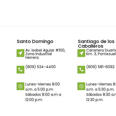
Santo Domingo
Santiago de los
Caballeros
Av. Isabel Aguiar #100,
Carretera Duart
Zona Industrial
Km. 3, Pontezuel
Herrera.
(809) 534-4400
(809) 581-6092
Lunes-Viernes 8
Lunes-Viernes 8:00
a.m. a 5:30 p.m.
a.m. a 5:00 p.m
Sábados 8:30 a.
Sábados 8:00 a.m a
12:30 p.m.
12:00 p.m.