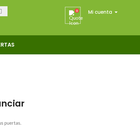
Mi cuenta
0
ERTAS
nciar
us puertas.