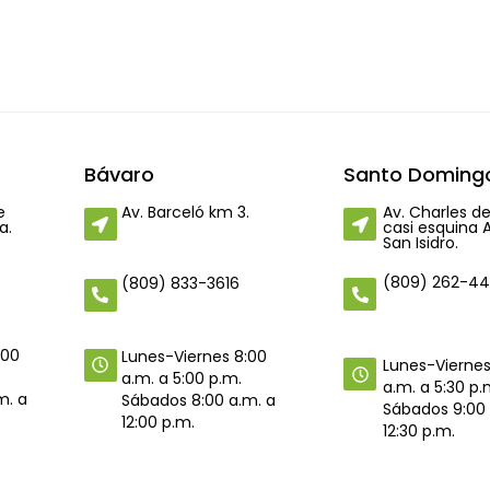
Bávaro
Santo Domingo
e
Av. Barceló km 3.
Av. Charles de
a.
casi esquina 
San Isidro.
(809) 262-4
(809) 833-3616
:00
Lunes-Viernes 8:00
Lunes-Viernes
a.m. a 5:00 p.m.
a.m. a 5:30 p.
m. a
Sábados 8:00 a.m. a
Sábados 9:00 
12:00 p.m.
12:30 p.m.