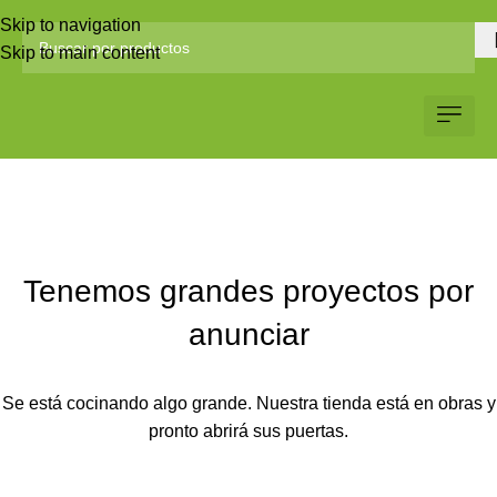
Skip to navigation
Skip to main content
Servicio al Client
Web Corp
Solicitar Co
Tenemos grandes proyectos por
anunciar
Se está cocinando algo grande. Nuestra tienda está en obras y
pronto abrirá sus puertas.