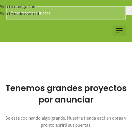
Skip to navigation
Skip to main content
Servicio al Client
Web Corp
Solicitar Co
Tenemos grandes proyectos
por anunciar
Se está cocinando algo grande. Nuestra tienda está en obras y
pronto abrirá sus puertas.