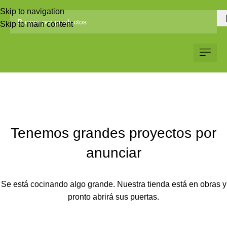
Skip to navigation
Skip to main content
Servicio al Client
Web Corp
Solicitar Co
Tenemos grandes proyectos por
anunciar
Se está cocinando algo grande. Nuestra tienda está en obras y
pronto abrirá sus puertas.