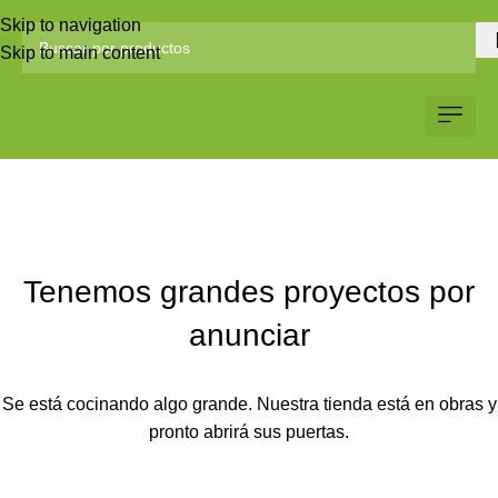
Skip to navigation
Skip to main content
Servicio al Client
Web Corp
Solicitar Co
Tenemos grandes proyectos por
anunciar
Se está cocinando algo grande. Nuestra tienda está en obras y
pronto abrirá sus puertas.