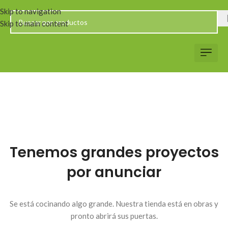
Skip to navigation
Skip to main content
Servicio al Client
Web Corp
Solicitar Co
Tenemos grandes proyectos
por anunciar
Se está cocinando algo grande. Nuestra tienda está en obras y
pronto abrirá sus puertas.