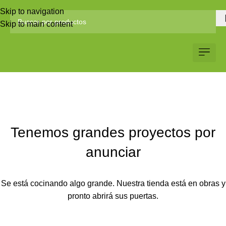
Skip to navigation
Skip to main content
Servicio al Client
Web Corp
Solicitar Co
Tenemos grandes proyectos por
anunciar
Se está cocinando algo grande. Nuestra tienda está en obras y
pronto abrirá sus puertas.