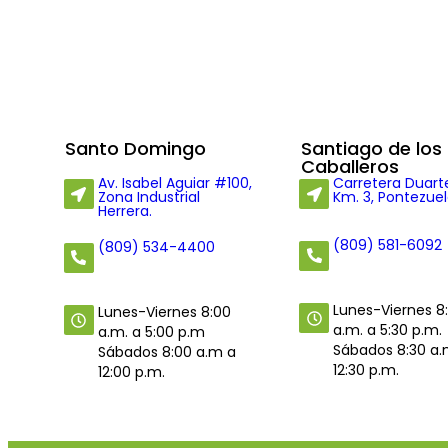
Santo Domingo
Santiago de los
Caballeros
Av. Isabel Aguiar #100,
Carretera Duart
Zona Industrial
Km. 3, Pontezuel
Herrera.
(809) 581-6092
(809) 534-4400
Lunes-Viernes 8
Lunes-Viernes 8:00
a.m. a 5:30 p.m.
a.m. a 5:00 p.m
Sábados 8:30 a.
Sábados 8:00 a.m a
12:30 p.m.
12:00 p.m.