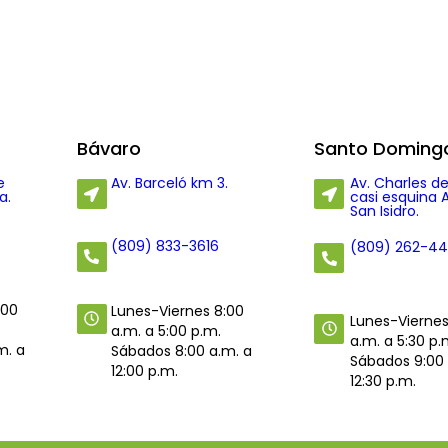
Bávaro
Santo Domingo
e
Av. Barceló km 3.
Av. Charles de
a.
casi esquina 
San Isidro.
(809) 833-3616
(809) 262-4
:00
Lunes-Viernes 8:00
Lunes-Viernes
a.m. a 5:00 p.m.
a.m. a 5:30 p.
m. a
Sábados 8:00 a.m. a
Sábados 9:00 
12:00 p.m.
12:30 p.m.