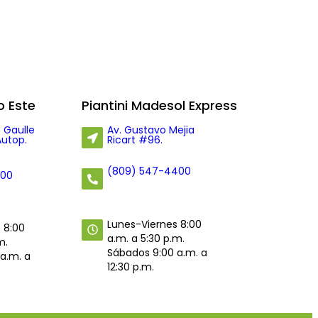
 Este
Piantini Madesol Express
 Gaulle
Av. Gustavo Mejia
Autop.
Ricart #96.
(809) 547-4400
400
Lunes-Viernes 8:00
 8:00
a.m. a 5:30 p.m.
m.
Sábados 9:00 a.m. a
a.m. a
12:30 p.m.