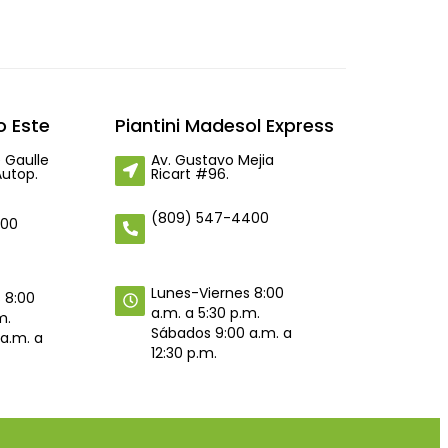
 Este
Piantini Madesol Express
 Gaulle
Av. Gustavo Mejia
Autop.
Ricart #96.
(809) 547-4400
400
Lunes-Viernes 8:00
 8:00
a.m. a 5:30 p.m.
m.
Sábados 9:00 a.m. a
a.m. a
12:30 p.m.