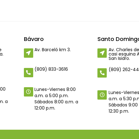
Bávaro
Santo Domingo
e
Av. Barceló km 3.
Av. Charles de
a.
casi esquina 
San Isidro.
(809) 833-3616
(809) 262-4
:00
Lunes-Viernes 8:00
Lunes-Viernes
a.m. a 5:00 p.m.
a.m. a 5:30 p.
m. a
Sábados 8:00 a.m. a
Sábados 9:00 
12:00 p.m.
12:30 p.m.