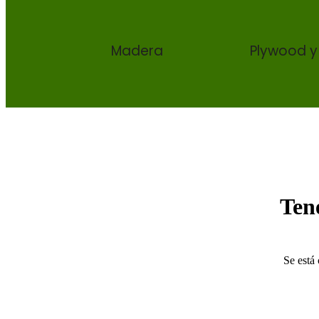
Madera
Plywood y
Ten
Se está 