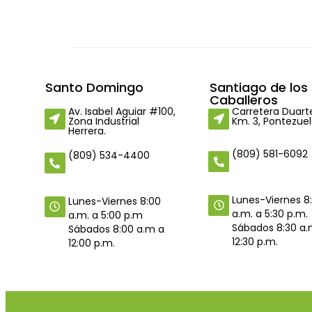
Santo Domingo
Santiago de los
Caballeros
Av. Isabel Aguiar #100,
Carretera Duart
Zona Industrial
Km. 3, Pontezuel
Herrera.
(809) 581-6092
(809) 534-4400
Lunes-Viernes 8
Lunes-Viernes 8:00
a.m. a 5:30 p.m.
a.m. a 5:00 p.m
Sábados 8:30 a.
Sábados 8:00 a.m a
12:30 p.m.
12:00 p.m.