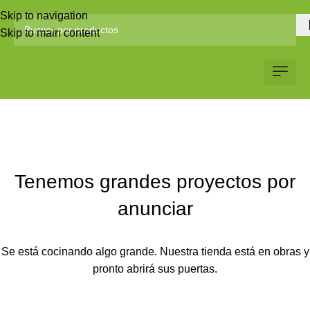
Skip to navigation
Skip to main content
Servicio al Client
Web Corp
Solicitar Co
Tenemos grandes proyectos por
anunciar
Se está cocinando algo grande. Nuestra tienda está en obras y
pronto abrirá sus puertas.