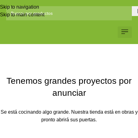
Skip to navigation
Skip to main content
Servicio al Client
Web Corp
Solicitar Co
Tenemos grandes proyectos por
anunciar
Se está cocinando algo grande. Nuestra tienda está en obras y
pronto abrirá sus puertas.