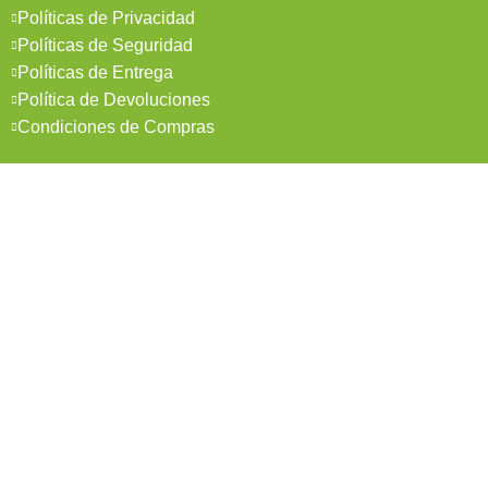
Políticas de Privacidad
Políticas de Seguridad
Políticas de Entrega
Política de Devoluciones
Condiciones de Compras
Mi Cuenta
Pedidos
Mi Cuenta
Wishlist
Cotizaciones
Todos los derechos reservados 2026 © Madesol
Diseñado por
Creativa.