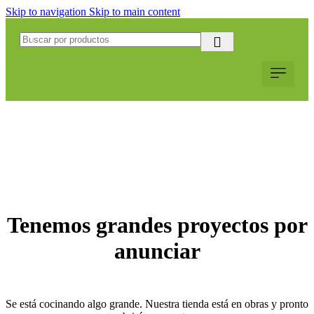
Skip to navigation
Skip to main content
Servicio al Cliente
Web Corpo
Solicitar Coti
Tenemos grandes proyectos por
anunciar
Se está cocinando algo grande. Nuestra tienda está en obras y pronto