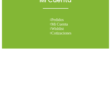
Mi Cuenta
Pedidos
Mi Cuenta
Wishlist
Cotizaciones
Todos los derechos reservados 2026 © Madesol
Diseñado por
Creativa.
Menu
Categories
Set your categories menu in Header builder -> Mobile -> Mobile
menu element -> Show/Hide -> Choose menu