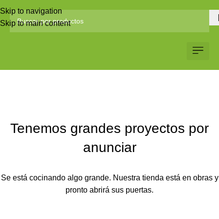
Skip to navigation
Skip to main content
Servicio al Client
Web Corp
Solicitar Co
Tenemos grandes proyectos por
anunciar
Se está cocinando algo grande. Nuestra tienda está en obras y
pronto abrirá sus puertas.