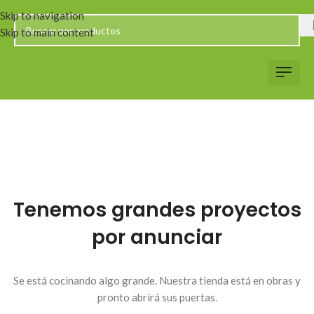
Skip to navigation
Skip to main content
Servicio al Client
Web Corp
Solicitar Co
Tenemos grandes proyectos
por anunciar
Se está cocinando algo grande. Nuestra tienda está en obras y
pronto abrirá sus puertas.