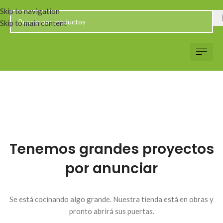
Skip to navigation
Skip to main content
Servicio al Client
Web Corp
Solicitar Co
Tenemos grandes proyectos
por anunciar
Se está cocinando algo grande. Nuestra tienda está en obras y
pronto abrirá sus puertas.