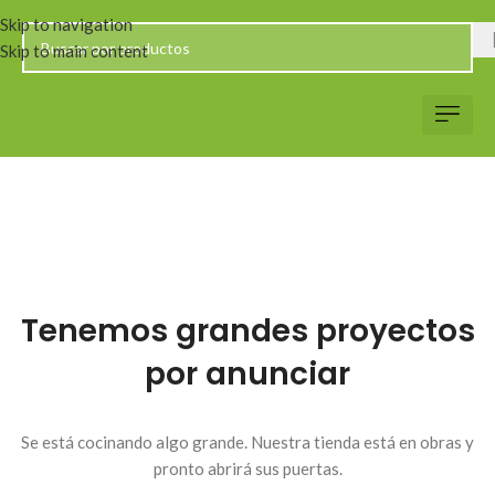
Skip to navigation
Skip to main content
Servicio al Client
Web Corp
Solicitar Co
Tenemos grandes proyectos
por anunciar
Se está cocinando algo grande. Nuestra tienda está en obras y
pronto abrirá sus puertas.