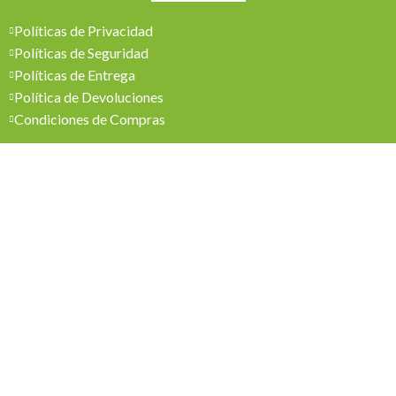
Políticas de Privacidad
Políticas de Seguridad
Políticas de Entrega
Política de Devoluciones
Condiciones de Compras
Mi Cuenta
Pedidos
Mi Cuenta
Wishlist
Cotizaciones
Todos los derechos reservados 2026 © Madesol
Diseñado por
Creativa.