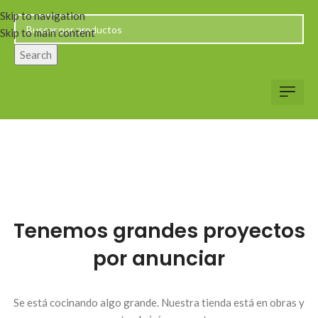
Skip to navigation
Skip to main content
Search
Servicio al Client
Web Corp
Solicitar Co
Tenemos grandes proyectos
por anunciar
Se está cocinando algo grande. Nuestra tienda está en obras y