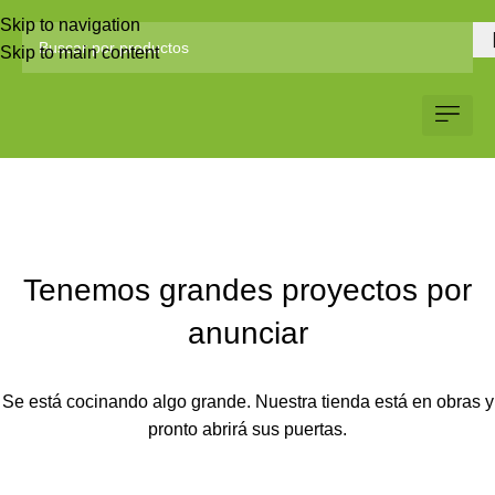
Skip to navigation
Skip to main content
Servicio al Client
Web Corp
Solicitar Co
Tenemos grandes proyectos por
anunciar
Se está cocinando algo grande. Nuestra tienda está en obras y
pronto abrirá sus puertas.