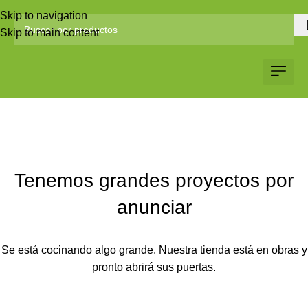
Skip to navigation
Skip to main content
Servicio al Client
Web Corp
Solicitar Co
Tenemos grandes proyectos por
anunciar
Se está cocinando algo grande. Nuestra tienda está en obras y
pronto abrirá sus puertas.