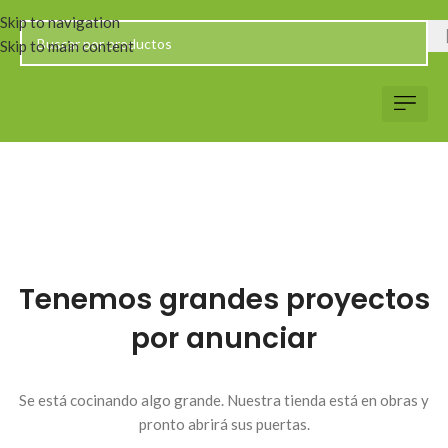
Skip to navigation
Skip to main content
Servicio al Client
Web Corp
Solicitar Co
Tenemos grandes proyectos
por anunciar
Se está cocinando algo grande. Nuestra tienda está en obras y
pronto abrirá sus puertas.