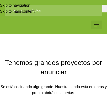
Skip to navigation
Skip to main content
Servicio al Client
Web Corp
Solicitar Co
Tenemos grandes proyectos por
anunciar
Se está cocinando algo grande. Nuestra tienda está en obras y
pronto abrirá sus puertas.