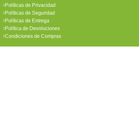
Políticas de Privacidad
Políticas de Seguridad
Políticas de Entrega
Política de Devoluciones
Condiciones de Compras
Mi Cuenta
Pedidos
Mi Cuenta
Wishlist
Cotizaciones
Todos los derechos reservados 2026 © Madesol
Diseñado por
Creativa.