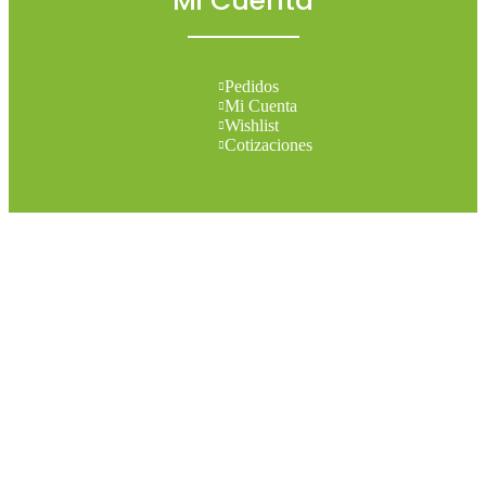
Mi Cuenta
Pedidos
Mi Cuenta
Wishlist
Cotizaciones
Todos los derechos reservados 2026 © Madesol
Diseñado por
Creativa.
Menu
Categories
Set your categories menu in Header builder -> Mobile -> Mobile
menu element -> Show/Hide -> Choose menu