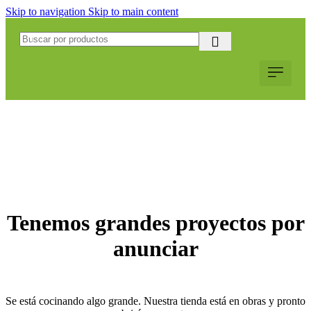
Skip to navigation
Skip to main content
Servicio al Cliente
Web Corpo
Solicitar Coti
Tenemos grandes proyectos por
anunciar
Se está cocinando algo grande. Nuestra tienda está en obras y pronto