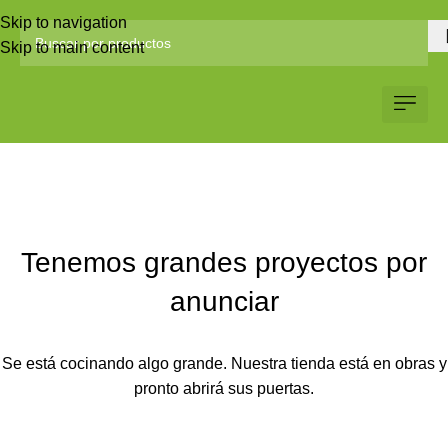
Skip to navigation
Skip to main content
Servicio al Client
Web Corp
Solicitar Co
Tenemos grandes proyectos por
anunciar
Se está cocinando algo grande. Nuestra tienda está en obras y
pronto abrirá sus puertas.