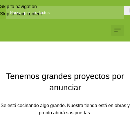
Skip to navigation
Skip to main content
Servicio al Client
Web Corp
Solicitar Co
Tenemos grandes proyectos por
anunciar
Se está cocinando algo grande. Nuestra tienda está en obras y
pronto abrirá sus puertas.