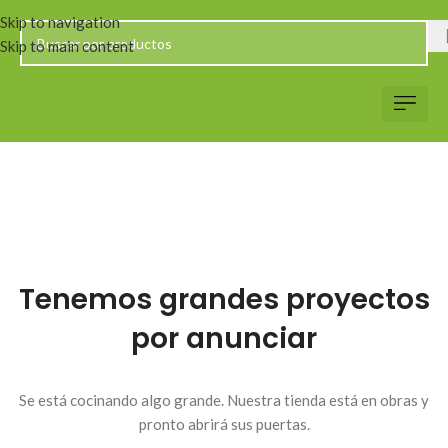
Skip to navigation
Skip to main content
Servicio al Client
Web Corp
Solicitar Co
Tenemos grandes proyectos
por anunciar
Se está cocinando algo grande. Nuestra tienda está en obras y
pronto abrirá sus puertas.