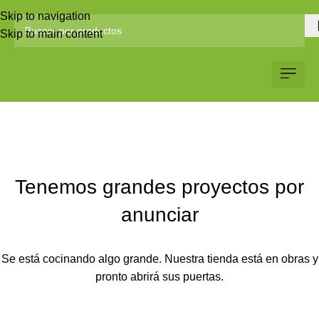
Skip to navigation
Skip to main content
Servicio al Client
Web Corp
Solicitar Co
Tenemos grandes proyectos por
anunciar
Se está cocinando algo grande. Nuestra tienda está en obras y
pronto abrirá sus puertas.