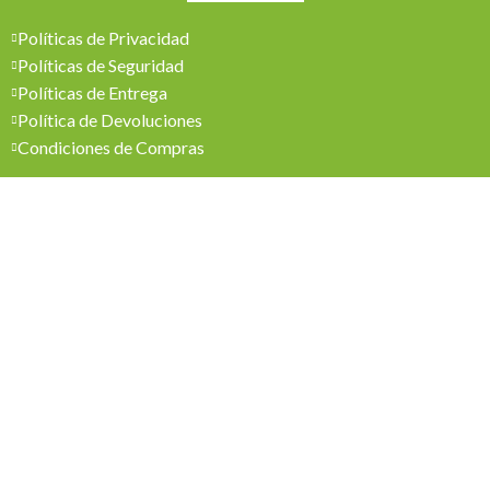
Políticas de Privacidad
Políticas de Seguridad
Políticas de Entrega
Política de Devoluciones
Condiciones de Compras
Mi Cuenta
Pedidos
Mi Cuenta
Wishlist
Cotizaciones
Todos los derechos reservados 2026 © Madesol
Diseñado por
Creativa.