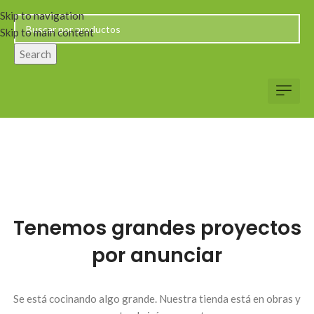
Skip to navigation
Skip to main content
Search
Servicio al Client
Web Corp
Solicitar Co
Tenemos grandes proyectos
por anunciar
Se está cocinando algo grande. Nuestra tienda está en obras y